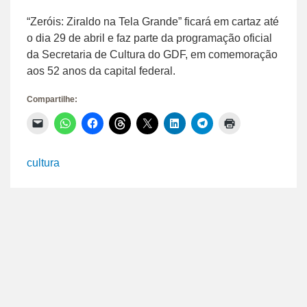
“Zeróis: Ziraldo na Tela Grande” ficará em cartaz até
o dia 29 de abril e faz parte da programação oficial
da Secretaria de Cultura do GDF, em comemoração
aos 52 anos da capital federal.
Compartilhe:
Clique
Clique
Clique
Clique
Clique
Clique
Clique
Clique
para
para
para
para
para
para
para
para
enviar
compartilhar
compartilhar
compartilhar
compartilhar
compartilhar
compartilhar
imprimir(abre
um
no
no
no
no
no
no
em
link
WhatsApp(abre
Facebook(abre
Threads(abre
X(abre
LinkedIn(abre
Telegram(abre
nova
cultura
por
em
em
em
em
em
em
janela)
e-
nova
nova
nova
nova
nova
nova
mail
janela)
janela)
janela)
janela)
janela)
janela)
para
um
amigo(abre
em
nova
janela)