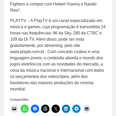
Fighters e compor com Hebert Vianna e Nando
Reis”.
PLAYTV – A PlayTV é um canal especializado em
música e games, cuja programação é transmitida 24
horas nas frequências: 86 da Sky, 280 da CTBC e
109 da Oi TV. Além disso, pode ser vista
gratuitamente, por streaming, pelo site
www.playtv.com.br . Com conceito criativo e uma
linguagem jovem, o conteúdo aborda o mundo dos
jogos eletrônicos com as novidades do mercado, a
cena da música nacional e internacional com todos
os lançamentos dos videoclipes, além dos
bastidores das maiores produções do cinema
mundial.
Compartilhe:
Clique
Clique
Clique
Clique
Clique
Clique
Clique
Clique
para
para
para
para
para
para
para
para
enviar
compartilhar
compartilhar
compartilhar
compartilhar
compartilhar
compartilhar
imprimir(abre