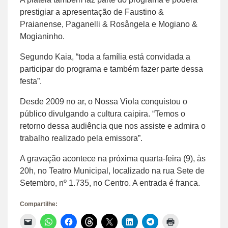
prestigiar a apresentação de Faustino &
Praianense, Paganelli & Rosângela e Mogiano &
Mogianinho.
Segundo Kaia, “toda a família está convidada a
participar do programa e também fazer parte dessa
festa”.
Desde 2009 no ar, o Nossa Viola conquistou o
público divulgando a cultura caipira. “Temos o
retorno dessa audiência que nos assiste e admira o
trabalho realizado pela emissora”.
A gravação acontece na próxima quarta-feira (9), às
20h, no Teatro Municipal, localizado na rua Sete de
Setembro, nº 1.735, no Centro. A entrada é franca.
Compartilhe:
Clique
Clique
Clique
Clique
Clique
Clique
Clique
Clique
para
para
para
para
para
para
para
para