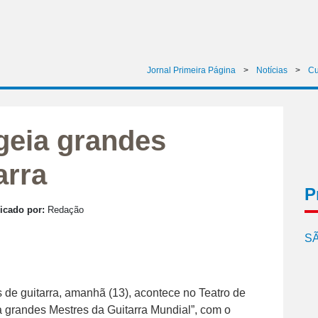
Jornal Primeira Página
>
Notícias
>
Cu
geia grandes
arra
P
icado por:
Redação
SÃ
s de guitarra, amanhã (13), acontece no Teatro de
 a grandes Mestres da Guitarra Mundial”, com o