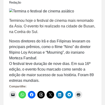
Redação
Terminou hoje o festival de cinema mais renomado
da Ásia. O evento foi realizado na cidade de Busan,
na Coréia do Sul.
Novos diretores do Irã e das Filipinas levaram os
principais prêmios, como o filme “Nino” do diretor
filipino Loy Arcenas e “Mourning”, do iraniano
Morteza Farsbaf.
O festival teve duração de nove dias. Em sua 16ª
edição, o evento ficou marcado como sendo a
edição de maior sucesso de sua história. Foram 89
estreias mundiais.
Compartilhe:
Clique
Clique
Clique
Clique
Clique
Clique
Clique
Clique
para
para
para
para
para
para
para
para
enviar
compartilhar
compartilhar
compartilhar
compartilhar
compartilhar
compartilhar
imprimir(abre
um
no
no
no
no
no
no
em