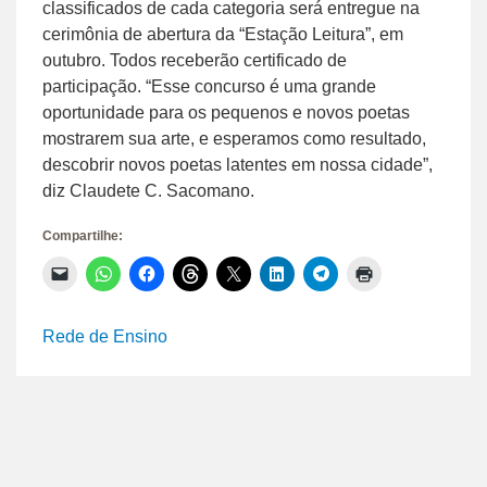
classificados de cada categoria será entregue na
cerimônia de abertura da “Estação Leitura”, em
outubro. Todos receberão certificado de
participação. “Esse concurso é uma grande
oportunidade para os pequenos e novos poetas
mostrarem sua arte, e esperamos como resultado,
descobrir novos poetas latentes em nossa cidade”,
diz Claudete C. Sacomano.
Compartilhe:
Clique
Clique
Clique
Clique
Clique
Clique
Clique
Clique
para
para
para
para
para
para
para
para
enviar
compartilhar
compartilhar
compartilhar
compartilhar
compartilhar
compartilhar
imprimir(abre
um
no
no
no
no
no
no
em
link
WhatsApp(abre
Facebook(abre
Threads(abre
X(abre
LinkedIn(abre
Telegram(abre
nova
Rede de Ensino
por
em
em
em
em
em
em
janela)
e-
nova
nova
nova
nova
nova
nova
mail
janela)
janela)
janela)
janela)
janela)
janela)
para
um
amigo(abre
em
nova
janela)