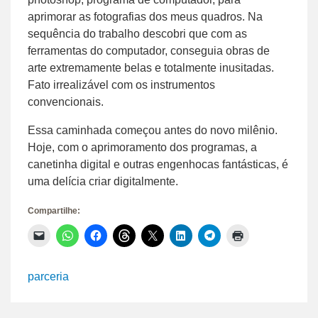
aprimorar as fotografias dos meus quadros. Na
sequência do trabalho descobri que com as
ferramentas do computador, conseguia obras de
arte extremamente belas e totalmente inusitadas.
Fato irrealizável com os instrumentos
convencionais.
Essa caminhada começou antes do novo milênio.
Hoje, com o aprimoramento dos programas, a
canetinha digital e outras engenhocas fantásticas, é
uma delícia criar digitalmente.
Compartilhe:
Clique
Clique
Clique
Clique
Clique
Clique
Clique
Clique
para
para
para
para
para
para
para
para
enviar
compartilhar
compartilhar
compartilhar
compartilhar
compartilhar
compartilhar
imprimir(abre
um
no
no
no
no
no
no
em
link
WhatsApp(abre
Facebook(abre
Threads(abre
X(abre
LinkedIn(abre
Telegram(abre
nova
parceria
por
em
em
em
em
em
em
janela)
e-
nova
nova
nova
nova
nova
nova
mail
janela)
janela)
janela)
janela)
janela)
janela)
para
um