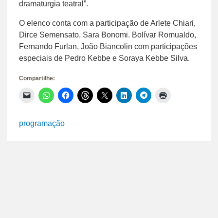
dramaturgia teatral”.
O elenco conta com a participação de Arlete Chiari,
Dirce Semensato, Sara Bonomi. Bolívar Romualdo,
Fernando Furlan, João Biancolin com participações
especiais de Pedro Kebbe e Soraya Kebbe Silva.
Compartilhe:
Clique
Clique
Clique
Clique
Clique
Clique
Clique
Clique
para
para
para
para
para
para
para
para
enviar
compartilhar
compartilhar
compartilhar
compartilhar
compartilhar
compartilhar
imprimir(abre
um
no
no
no
no
no
no
em
link
WhatsApp(abre
Facebook(abre
Threads(abre
X(abre
LinkedIn(abre
Telegram(abre
nova
programação
por
em
em
em
em
em
em
janela)
e-
nova
nova
nova
nova
nova
nova
mail
janela)
janela)
janela)
janela)
janela)
janela)
para
um
amigo(abre
em
nova
janela)