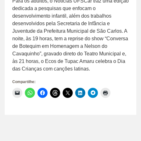
Para os adultos, o Notícias UFSCar traz uma edição
dedicada a pesquisas que enfocam o
desenvolvimento infantil, além dos trabalhos
desenvolvidos pela Secretaria de Infância e
Juventude da Prefeitura Municipal de São Carlos. A
noite, às 19 horas, tem a reprise do show “Conversa
de Botequim em Homenagem a Nelson do
Cavaquinho”, gravado direto do Teatro Municipal e,
às 21 horas, o Ecos de Tupac Amaru celebra o Dia
das Crianças com canções latinas.
Compartilhe:
Clique
Clique
Clique
Clique
Clique
Clique
Clique
Clique
para
para
para
para
para
para
para
para
enviar
compartilhar
compartilhar
compartilhar
compartilhar
compartilhar
compartilhar
imprimir(abre
um
no
no
no
no
no
no
em
link
WhatsApp(abre
Facebook(abre
Threads(abre
X(abre
LinkedIn(abre
Telegram(abre
nova
por
em
em
em
em
em
em
janela)
e-
nova
nova
nova
nova
nova
nova
mail
janela)
janela)
janela)
janela)
janela)
janela)
para
um
amigo(abre
em
nova