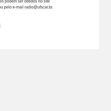
es podem ser obtidos no site
u pelo e-mail radio@ufscar.br.
Clique
para
tilhar
imprimir(abre
em
e
am(abre
nova
janela)