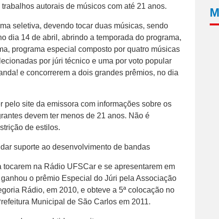
a trabalhos autorais de músicos com até 21 anos.
M
 uma seletiva, devendo tocar duas músicas, sendo
r no dia 14 de abril, abrindo a temporada do programa,
 uma, programa especial composto por quatro músicas
elecionadas por júri técnico e uma por voto popular
anda! e concorrerem a dois grandes prêmios, no dia
 pelo site da emissora com informações sobre os
egrantes devem ter menos de 21 anos. Não é
trição de estilos.
dar suporte ao desenvolvimento de bandas
ra tocarem na Rádio UFSCar e se apresentarem em
a ganhou o prêmio Especial do Júri pela Associação
tegoria Rádio, em 2010, e obteve a 5ª colocação no
refeitura Municipal de São Carlos em 2011.