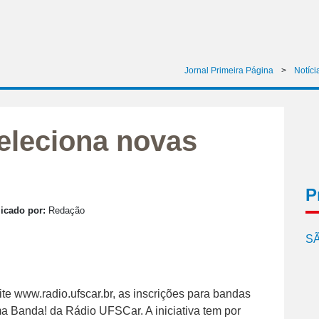
Jornal Primeira Página
>
Notíci
eleciona novas
P
icado por:
Redação
SÃ
ite www.radio.ufscar.br, as inscrições para bandas
ma Banda! da Rádio UFSCar. A iniciativa tem por