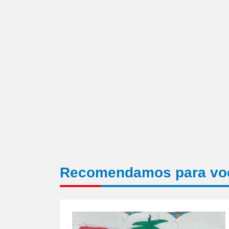
em
nova
janela)
Recomendamos para vo