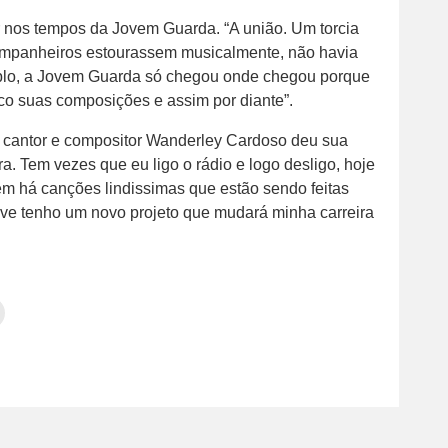
or nos tempos da Jovem Guarda. “A união. Um torcia
companheiros estourassem musicalmente, não havia
emplo, a Jovem Guarda só chegou onde chegou porque
co suas composições e assim por diante”.
o cantor e compositor Wanderley Cardoso deu sua
ra. Tem vezes que eu ligo o rádio e logo desligo, hoje
ém há canções lindissimas que estão sendo feitas
ive tenho um novo projeto que mudará minha carreira
Clique
para
tilhar
imprimir(abre
em
e
am(abre
nova
janela)