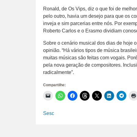
Ronald, de Os Vips, diz o que foi de melh
pelo outro, havia um desejo para que os 
inveja e sim parcerias entre nós. Por ex
Roberto Carlos e o Erasmo dividiam conos
Sobre o cenário musical dos dias de hoje 
opinião. “Há vários tipos de música brasilei
muitas músicas são feitas com vogais. Por
pela nova geração de compositores. Inclus
radicalmente”.
Compartilhe:
Clique
Clique
Clique
Clique
Clique
Clique
Clique
para
para
para
para
para
para
para
enviar
compartilhar
compartilhar
compartilhar
compartilhar
compartilhar
compar
um
no
no
no
no
no
no
link
WhatsApp(abre
Facebook(abre
Threads(abre
X(abre
LinkedIn(abr
Telegr
Sesc
por
em
em
em
em
em
em
e-
nova
nova
nova
nova
nova
nova
mail
janela)
janela)
janela)
janela)
janela)
janela)
para
um
amigo(abre