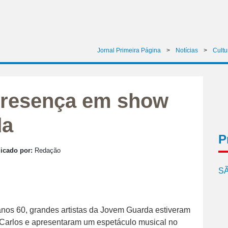
Jornal Primeira Página
>
Notícias
>
Cultu
presença em show
da
P
icado por:
Redação
SÃ
os 60, grandes artistas da Jovem Guarda estiveram
o Carlos e apresentaram um espetáculo musical no