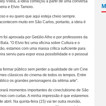
ey Vilela, a ideia começou a partir de uma conversa
M
eira e Elvio Tamoio.
oso e eu quero que aqui esteja cheio sempre.
acontecem muito em São Carlos, portanto, a ideia é
 foi aprovada por Getúlio Alho e por professores da
Bala. “O Elvio fez uma oficina sobre Cultura e o
o, estamos com uma massa crítica suficiente para
feira serviu para expor essa possibilidade e o pessoal
 a formar público sem perder a qualidade de um Cine
mes clássicos do cinema de todos os tempos. Entre
úblico os grandes personagens da sétima arte”.
lembrará momentos importantes do cineclubismo de São
emos com curtas. A minha impressão é que estaremos
abril. Na quinta-feira (15) vai ter outra reunião,