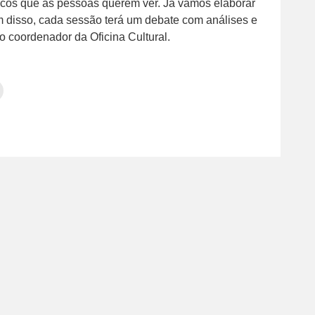
sicos que as pessoas querem ver. Já vamos elaborar
 disso, cada sessão terá um debate com análises e
 o coordenador da Oficina Cultural.
Clique
para
tilhar
imprimir(abre
em
e
am(abre
nova
janela)