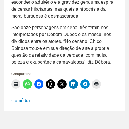
esconder o adultério e a gravidez gera uma espiral
de cenas hilariantes, nas quais a hipocrisia da
moral burguesa é desmascarada.
São onze personagens em cena, três femininos
interpretados por Débora Duboc e os masculinos
divididos entre os atores. “No cenário, Chico
Spinosa trouxe em sua direção de arte a própria
questão da relatividade da verdade, com muita
beleza e exuberância carnavalesca”, diz Débora.
Compartilhe:
Clique
Clique
Clique
Clique
Clique
Clique
Clique
Clique
para
para
para
para
para
para
para
para
enviar
compartilhar
compartilhar
compartilhar
compartilhar
compartilhar
compartilhar
imprimir(abre
um
no
no
no
no
no
no
em
link
WhatsApp(abre
Facebook(abre
Threads(abre
X(abre
LinkedIn(abre
Telegram(abre
nova
Comédia
por
em
em
em
em
em
em
janela)
e-
nova
nova
nova
nova
nova
nova
mail
janela)
janela)
janela)
janela)
janela)
janela)
para
um
amigo(abre
em
nova