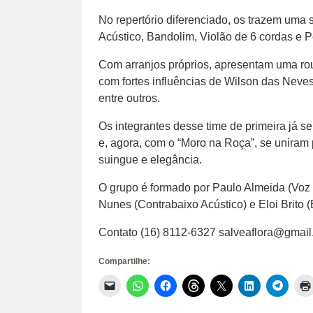
No repertório diferenciado, os trazem uma 
Acústico, Bandolim, Violão de 6 cordas e 
Com arranjos próprios, apresentam uma r
com fortes influências de Wilson das Neve
entre outros.
Os integrantes desse time de primeira já s
e, agora, com o “Moro na Roça”, se uniram
suingue e elegância.
O grupo é formado por Paulo Almeida (Voz 
Nunes (Contrabaixo Acústico) e Eloi Brito 
Contato (16) 8112-6327 salveaflora@gmai
Compartilhe:
Clique
Clique
Clique
Clique
Clique
Clique
Clique
para
para
para
para
para
para
para
enviar
compartilhar
compartilhar
compartilhar
compartilhar
compartilhar
compar
um
no
no
no
no
no
no