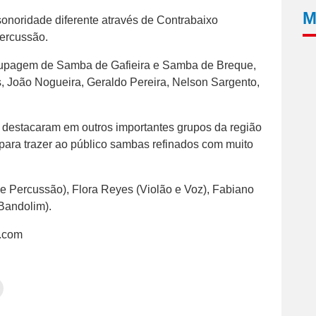
M
sonoridade diferente através de Contrabaixo
Percussão.
oupagem de Samba de Gafieira e Samba de Breque,
s, João Nogueira, Geraldo Pereira, Nelson Sargento,
e destacaram em outros importantes grupos da região
 para trazer ao público sambas refinados com muito
e Percussão), Flora Reyes (Violão e Voz), Fabiano
(Bandolim).
l.com
Clique
para
tilhar
imprimir(abre
em