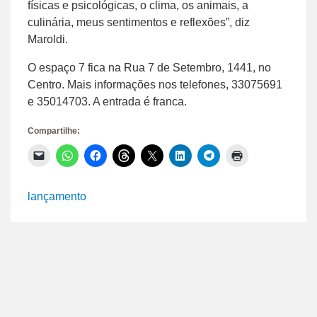
físicas e psicológicas, o clima, os animais, a
culinária, meus sentimentos e reflexões”, diz
Maroldi.
O espaço 7 fica na Rua 7 de Setembro, 1441, no
Centro. Mais informações nos telefones, 33075691
e 35014703. A entrada é franca.
Compartilhe:
Clique
Clique
Clique
Clique
Clique
Clique
Clique
Clique
para
para
para
para
para
para
para
para
enviar
compartilhar
compartilhar
compartilhar
compartilhar
compartilhar
compartilhar
imprimir(abre
um
no
no
no
no
no
no
em
link
WhatsApp(abre
Facebook(abre
Threads(abre
X(abre
LinkedIn(abre
Telegram(abre
nova
lançamento
por
em
em
em
em
em
em
janela)
e-
nova
nova
nova
nova
nova
nova
mail
janela)
janela)
janela)
janela)
janela)
janela)
para
um
amigo(abre
em
nova
janela)