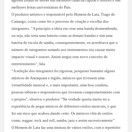
agenda lotada de shows nas melhores casas da capital e interior e nas
melhores festas universitárias do País.
O produtor artístico e responsável pelo Homem de Lata, Tiago de
Camargo, conta como foi o processo de criação e escolha dos
integrantes. “A princípio a ideia era criar uma banda desmembrada,
ou seja, não teria uma bateria como as demais bandas e sim uma
bateria de escola de samba, consequentemente, eu acreditava que o
número de integrantes somado aos instrumentos iria causar muito
impacto visual e sonoro. Assim surgiu esse novo conceito de
entretenimento”, fala.
“A seleção dos integrantes foi rigorosa, pesquisei bastante alguns
músicos de Araraquara e região, músicos que tivessem uma
versatilidade musical e, o mais importante, uma boa conduta,
pessoas idôneas e responsáveis que tivessem comprometimento com
o projeto”, observa o produtor. “Na verdade queria muito ter a
experiência de pegar músicos de diferentes estilos musicais, o que
foi um risco que acabou dando certo. Os músicos vêm de estilos
como, reggae, rock and roll, samba, jazz e assim sucessivamente”.
O Homem de Lata faz uma mistura de vários estilos, com o repertório