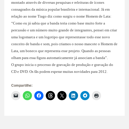
montado através de diversas pesquisas e releituras de ícones
consagrados da música popular brasileira e internacional. Já em
relação ao nome Tiago diz como surgiu o nome Homem de Lata:
“Como eu já sabia que a banda teria como base muito forte a
percussão e um número muito grande de integrantes, pensei em criar
uma logomarca e um logotipo que representasse todo esse novo
conceito de banda e som, pois criamos o nosso mascote o Homem de
Lata, um boneco que representa esse projeto. Quando as pessoas
olham para essa figura automaticamente já associam a banda”.
O grupo inicia o processo de gravação de produção e gravação do
CD e DVD. Os fãs podem esperar muitas novidades para 2012.
Compartilhe:
Clique
Clique
Clique
Clique
Clique
Clique
Clique
Clique
para
para
para
para
para
para
para
para
enviar
compartilhar
compartilhar
compartilhar
compartilhar
compartilhar
compartilhar
imprimir(abre
um
no
no
no
no
no
no
em
link
WhatsApp(abre
Facebook(abre
Threads(abre
X(abre
LinkedIn(abre
Telegram(abre
nova
por
em
em
em
em
em
em
janela)
e-
nova
nova
nova
nova
nova
nova
mail
janela)
janela)
janela)
janela)
janela)
janela)
para
um