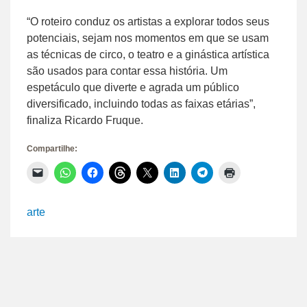
“O roteiro conduz os artistas a explorar todos seus
potenciais, sejam nos momentos em que se usam
as técnicas de circo, o teatro e a ginástica artística
são usados para contar essa história. Um
espetáculo que diverte e agrada um público
diversificado, incluindo todas as faixas etárias”,
finaliza Ricardo Fruque.
Compartilhe:
Clique
Clique
Clique
Clique
Clique
Clique
Clique
Clique
para
para
para
para
para
para
para
para
enviar
compartilhar
compartilhar
compartilhar
compartilhar
compartilhar
compartilhar
imprimir(abre
um
no
no
no
no
no
no
em
link
WhatsApp(abre
Facebook(abre
Threads(abre
X(abre
LinkedIn(abre
Telegram(abre
nova
arte
por
em
em
em
em
em
em
janela)
e-
nova
nova
nova
nova
nova
nova
mail
janela)
janela)
janela)
janela)
janela)
janela)
para
um
amigo(abre
em
nova
janela)