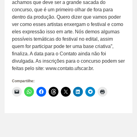
achamos que deve ser a grande sacada do
concurso, que é um primeiro olhar de fora para
dentro da produção. Quero dizer que vamos poder
ver como esses artistas enxergam o festival e como
eles expressão isso em arte. Nós demos algumas
possíveis temáticas do festival no edital, assim
quem for participar pode ter uma base criativa”,
finaliza. A data para o Contato ainda não foi
divulgada. As inscrições para o concurso podem ser
feitas pelo site: www.contato.ufscar.br.
Compartilhe:
Clique
Clique
Clique
Clique
Clique
Clique
Clique
Clique
para
para
para
para
para
para
para
para
enviar
compartilhar
compartilhar
compartilhar
compartilhar
compartilhar
compartilhar
imprimir(abre
um
no
no
no
no
no
no
em
link
WhatsApp(abre
Facebook(abre
Threads(abre
X(abre
LinkedIn(abre
Telegram(abre
nova
por
em
em
em
em
em
em
janela)
e-
nova
nova
nova
nova
nova
nova
mail
janela)
janela)
janela)
janela)
janela)
janela)
para
um
amigo(abre
em