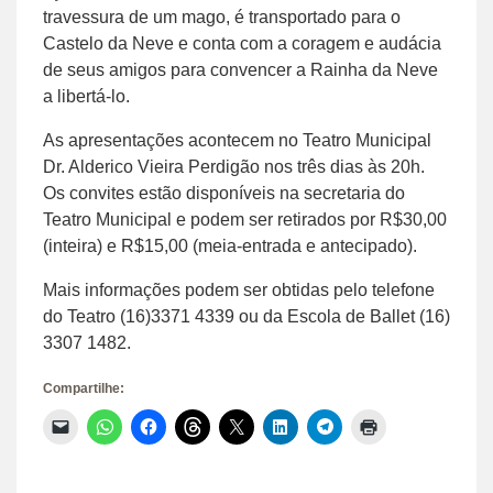
travessura de um mago, é transportado para o
Castelo da Neve e conta com a coragem e audácia
de seus amigos para convencer a Rainha da Neve
a libertá-lo.
As apresentações acontecem no Teatro Municipal
Dr. Alderico Vieira Perdigão nos três dias às 20h.
Os convites estão disponíveis na secretaria do
Teatro Municipal e podem ser retirados por R$30,00
(inteira) e R$15,00 (meia-entrada e antecipado).
Mais informações podem ser obtidas pelo telefone
do Teatro (16)3371 4339 ou da Escola de Ballet (16)
3307 1482.
Compartilhe:
Clique
Clique
Clique
Clique
Clique
Clique
Clique
Clique
para
para
para
para
para
para
para
para
enviar
compartilhar
compartilhar
compartilhar
compartilhar
compartilhar
compartilhar
imprimir(abre
um
no
no
no
no
no
no
em
link
WhatsApp(abre
Facebook(abre
Threads(abre
X(abre
LinkedIn(abre
Telegram(abre
nova