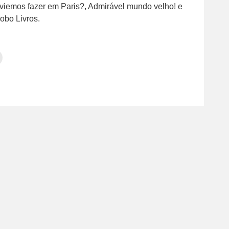
 viemos fazer em Paris?, Admirável mundo velho! e
obo Livros.
Clique
para
tilhar
imprimir(abre
em
e
am(abre
nova
janela)