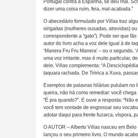
Portugal contra a Espanha, se deu mal. S
dizer uma coisa ruim, feia, mal-acabada.”
O abecedário formulado por Villas traz al
sirigaitas (mulheres ousadas, atrevidas) o
correspondente a “gato”). Pode ser que fã
autor do livro acha a voz dele igual à de ta
‘Manera Fru Fru Manera’ – ou o segundo, ‘
uma voz irritante, mas é muito particular, d
dele, Villas complementa: “A Desciclopédi
taquara rachada. De Tiririca a Xuxa, passa
Exemplos de palavras hilárias pululam no l
queira, não há como remediar: você chega 
“É pra quando?”. E ouve a resposta: “Não 
você tem vontade de engrossar seu vocabul
adotar daqui para frente fuzarca, víspora, 
O AUTOR – Alberto Villas nasceu em Belo H
lançou o seu primeiro livro, O mundo acabo