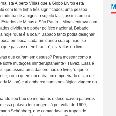
ornalista Alberto Villas que a Globo Livros está
M
fé com leite tinha três significados: uma pessoa
rodinha de amigos; o sujeito fácil, assim como o
dos Estados de Minas e São Paulo – Minas entrava com
stados dividiam o poder político nacional. Babado
la hoje “qual é a boa?” Babado tanto podia designar
e boca em boca, cada um dando sua opinião, se
 que passasse em branco”, diz Villas no livro.
lavras que caíram em desuso? Para mostrar como a
e sofre mutações ininterruptamente? Talvez. Essa é
, que assina uma das orelhas do livro, “o que o
deleite, como quem encontra um empoeirado disco de
eddy Milton) e aí embarca numa nostálgica viagem no
nchando seu baú de memórias e desencavou palavras
e essa palavra tem origem lá por volta de 1600,
ermann Schönberg, que comandava as tropas de