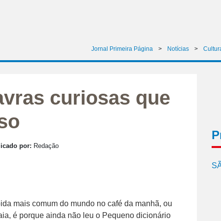
Jornal Primeira Página
>
Notícias
>
Cultur
avras curiosas que
so
P
icado por:
Redação
SÃ
ebida mais comum do mundo no café da manhã, ou
aia, é porque ainda não leu o Pequeno dicionário