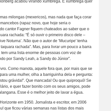
chönberg acabou virando xumbrega. E xumbrega quer
gumas milongas (mexericos), mas nada que faça corar
u mancebos (rapaz novo, que hoje seria o
s do cantor Fagner fiquem chateados ao saber que o
quara rachada: “É só ouvir o primeiro disco dele –
Ave Noturna’. Não que o autor de ‘Mucuripe’ tenha
e taquara rachada”. Mas, para livrar um pouco a barra
a tem uma lista enorme de pessoas com voz de
ndo por Sandy Leah, a Sandy do Júnior”.
ivro. Como manota, aquele fora que, por mais que se
para uma mulher, olha a barriguinha dela e pergunta:
estou grávida!”. Que mancada! Ou que quiproquó! Se
ário, e quer fazer bonito com os seus amigos, pode
palangana. Esse é o melhor jeito de lavar a égua.
orizonte em 1950. Jornalista e escritor, em 2006
u! que ficou várias semanas nas listas dos mais