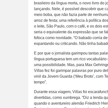
brasileiro da língua morta, o novo livro do j
lançando. Nele, é possível descobrir que ca
meio boba, que não fazia parte de nenhuma 
arroz de festa; uma referência à política 
o leite, São Paulo, com o café, e os dois e
seria o equivalente da expressão que se fa
fofoca como novidade. “O babado corria d
espantando ou criticando. Não tinha babado
E por que o jornalista garimpou tantas pa
língua portuguesa tem um rico vocabulário 
uma possibilidade. Mas, para Max Gehringer
Villas fez foi garimpar palavras por puro 
vinil da Jovem Guarda (‘Meu Broto’, com T
tempo”.
Durante essa viagem, Villas foi escarafu
divertidas, como xumbrega. “Diz a lenda qu
quando o aventureiro alemão Friedrich H