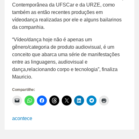
Contemporânea da UFSCar e da URZE, como
também as então recentes produções em
vídeodança realizadas por ele e alguns bailarinos
da companhia.
“Vídeo/dança hoje não é apenas um
gênero/categoria de produto audiovisual, é um
conceito que abarca uma série de manifestações
entre as linguagens, audiovisual e
dança,relacionando corpo e tecnologia”, finaliza
Mauricio.
Compartilhe:
Clique
Clique
Clique
Clique
Clique
Clique
Clique
Clique
para
para
para
para
para
para
para
para
enviar
compartilhar
compartilhar
compartilhar
compartilhar
compartilhar
compartilhar
imprimir(abre
um
no
no
no
no
no
no
em
link
WhatsApp(abre
Facebook(abre
Threads(abre
X(abre
LinkedIn(abre
Telegram(abre
nova
acontece
por
em
em
em
em
em
em
janela)
e-
nova
nova
nova
nova
nova
nova
mail
janela)
janela)
janela)
janela)
janela)
janela)
para
um