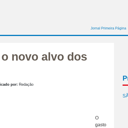
Jornal Primeira Página
 o novo alvo dos
P
icado por:
Redação
SÃ
O
gasto