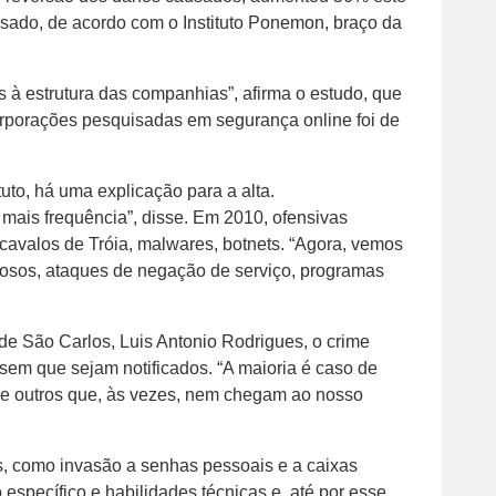
ado, de acordo com o Instituto Ponemon, braço da
 à estrutura das companhias”, afirma o estudo, que
orporações pesquisadas em segurança online foi de
to, há uma explicação para a alta.
mais frequência”, disse. Em 2010, ofensivas
 cavalos de Tróia, malwares, botnets. “Agora, vemos
iosos, ataques de negação de serviço, programas
 de São Carlos, Luis Antonio Rodrigues, o crime
 sem que sejam notificados. “A maioria é caso de
re outros que, às vezes, nem chegam ao nosso
s, como invasão a senhas pessoais e a caixas
specífico e habilidades técnicas e, até por esse