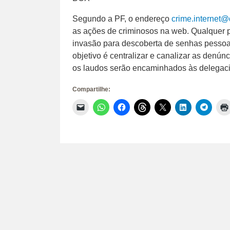
Segundo a PF, o endereço
crime.internet@
as ações de criminosos na web. Qualquer p
invasão para descoberta de senhas pessoais
objetivo é centralizar e canalizar as denúnc
os laudos serão encaminhados às delegaci
Compartilhe:
Clique
Clique
Clique
Clique
Clique
Clique
Clique
para
para
para
para
para
para
para
enviar
compartilhar
compartilhar
compartilhar
compartilhar
compartilhar
compar
um
no
no
no
no
no
no
link
WhatsApp(abre
Facebook(abre
Threads(abre
X(abre
LinkedIn(abr
Telegr
por
em
em
em
em
em
em
e-
nova
nova
nova
nova
nova
nova
mail
janela)
janela)
janela)
janela)
janela)
janela)
para
um
amigo(abre
em
nova
janela)