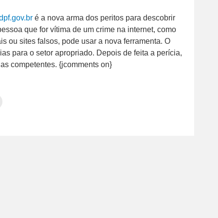
dpf.gov.br
é a nova arma dos peritos para descobrir
essoa que for vítima de um crime na internet, como
 ou sites falsos, pode usar a nova ferramenta. O
ias para o setor apropriado. Depois de feita a perícia,
as competentes. {jcomments on}
Clique
para
tilhar
imprimir(abre
em
e
am(abre
nova
janela)