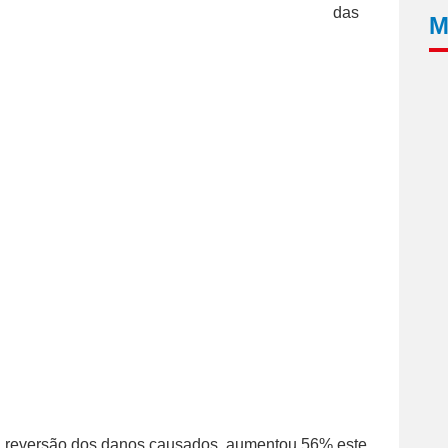
das
M
u reversão dos danos causados, aumentou 56% este