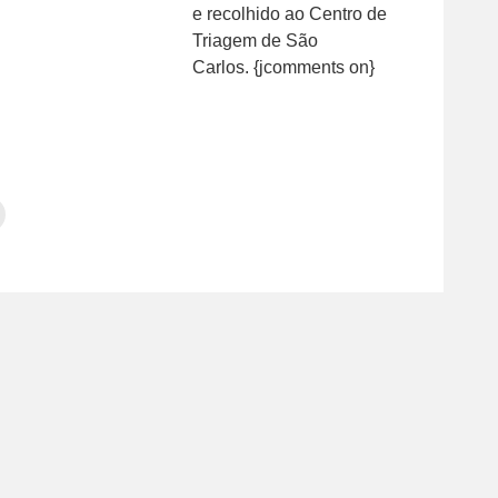
e recolhido ao Centro de
Triagem de São
Carlos. {jcomments on}
Clique
para
tilhar
imprimir(abre
em
e
am(abre
nova
janela)