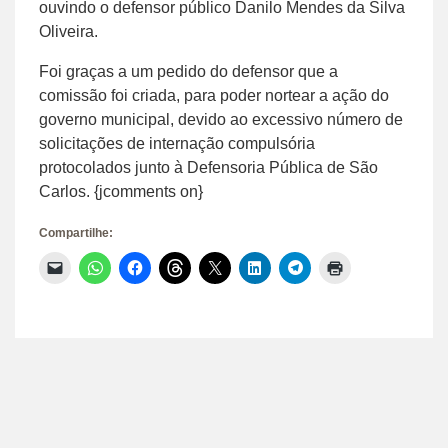
ouvindo o defensor público Danilo Mendes da Silva
Oliveira.
Foi graças a um pedido do defensor que a
comissão foi criada, para poder nortear a ação do
governo municipal, devido ao excessivo número de
solicitações de internação compulsória
protocolados junto à Defensoria Pública de São
Carlos. {jcomments on}
Compartilhe:
Clique
Clique
Clique
Clique
Clique
Clique
Clique
Clique
para
para
para
para
para
para
para
para
enviar
compartilhar
compartilhar
compartilhar
compartilhar
compartilhar
compartilhar
imprimir(abre
um
no
no
no
no
no
no
em
link
WhatsApp(abre
Facebook(abre
Threads(abre
X(abre
LinkedIn(abre
Telegram(abre
nova
por
em
em
em
em
em
em
janela)
e-
nova
nova
nova
nova
nova
nova
mail
janela)
janela)
janela)
janela)
janela)
janela)
para
um
amigo(abre
em
nova
janela)