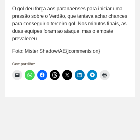
O gol deu força aos paranaenses para iniciar uma
pressão sobre o Verdão, que tentava achar chances
para conseguir o terceiro gol. Nos minutos finais, as
duas equipes foram ao ataque, mas o empate
prevaleceu.
Foto: Mister Shadow/AE{jcomments on}
Compartilhe:
Clique
Clique
Clique
Clique
Clique
Clique
Clique
Clique
para
para
para
para
para
para
para
para
enviar
compartilhar
compartilhar
compartilhar
compartilhar
compartilhar
compartilhar
imprimir(abre
um
no
no
no
no
no
no
em
link
WhatsApp(abre
Facebook(abre
Threads(abre
X(abre
LinkedIn(abre
Telegram(abre
nova
por
em
em
em
em
em
em
janela)
e-
nova
nova
nova
nova
nova
nova
mail
janela)
janela)
janela)
janela)
janela)
janela)
para
um
amigo(abre
em
nova
janela)