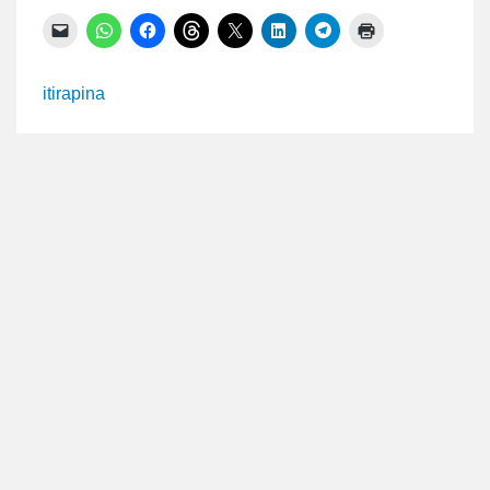
Clique
Clique
Clique
Clique
Clique
Clique
Clique
Clique
para
para
para
para
para
para
para
para
enviar
compartilhar
compartilhar
compartilhar
compartilhar
compartilhar
compartilhar
imprimir(abre
um
no
no
no
no
no
no
em
link
WhatsApp(abre
Facebook(abre
Threads(abre
X(abre
LinkedIn(abre
Telegram(abre
nova
itirapina
por
em
em
em
em
em
em
janela)
e-
nova
nova
nova
nova
nova
nova
mail
janela)
janela)
janela)
janela)
janela)
janela)
para
um
amigo(abre
em
nova
janela)