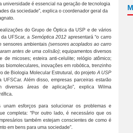
da universidade é essencial na geração de tecnologia
M
des da sociedade”, explica o coordenador geral da
agnato.
 realizações do Grupo de Óptica da USP e de vários
e da UFScar, a
Semóptica 2012
apresentará “o carro
e sensores ambientais
(sensores acoplados ao carro
aram antes de uma colisão)
; equipamentos diversos
 de micoses; esteira anti-celulite; relógio atômico;
as biomoleculares, inovações em robótica, trenzinho
ro de Biologia Molecular Estrutural, do projeto
A USP
 UFSCar. Além disso, empresas parceiras estarão
 diversas áreas de aplicação”, explica Wilma
ífica.
s unam esforços para solucionar os problemas e
e completa: “Por outro lado, é necessário que os
 empresários também estejam conscientes de como é
ento em bens para uma sociedade”.