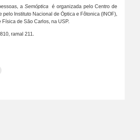
pessoas, a
Semóptica
é organizada pelo Centro de
pelo Instituto Nacional de Óptica e Fôtonica (INOF),
e Física de São Carlos, na USP.
810, ramal 211.
Clique
para
tilhar
imprimir(abre
em
e
am(abre
nova
janela)