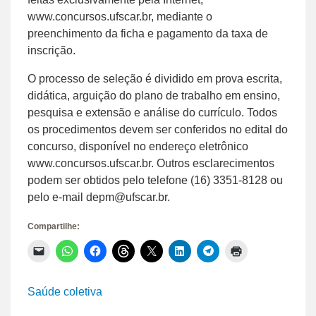
www.concursos.ufscar.br, mediante o
preenchimento da ficha e pagamento da taxa de
inscrição.
O processo de seleção é dividido em prova escrita,
didática, arguição do plano de trabalho em ensino,
pesquisa e extensão e análise do currículo. Todos
os procedimentos devem ser conferidos no edital do
concurso, disponível no endereço eletrônico
www.concursos.ufscar.br. Outros esclarecimentos
podem ser obtidos pelo telefone (16) 3351-8128 ou
pelo e-mail depm@ufscar.br.
Compartilhe:
Clique
Clique
Clique
Clique
Clique
Clique
Clique
Clique
para
para
para
para
para
para
para
para
enviar
compartilhar
compartilhar
compartilhar
compartilhar
compartilhar
compartilhar
imprimir(abre
um
no
no
no
no
no
no
em
link
WhatsApp(abre
Facebook(abre
Threads(abre
X(abre
LinkedIn(abre
Telegram(abre
nova
Saúde coletiva
por
em
em
em
em
em
em
janela)
e-
nova
nova
nova
nova
nova
nova
mail
janela)
janela)
janela)
janela)
janela)
janela)