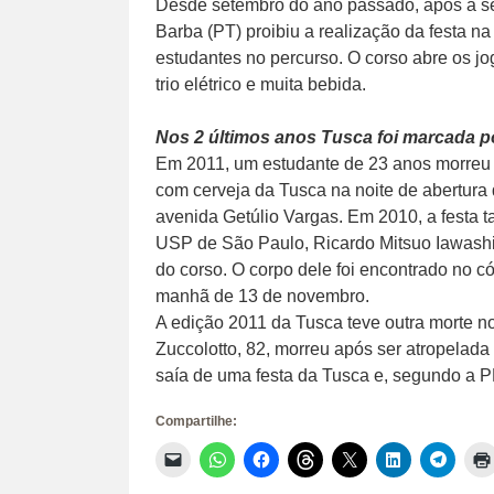
Desde setembro do ano passado, após a se
Barba (PT) proibiu a realização da festa na
estudantes no percurso. O corso abre os 
trio elétrico e muita bebida.
Nos 2 últimos anos Tusca foi marcada p
Em 2011, um estudante de 23 anos morreu 
com cerveja da Tusca na noite de abertura d
avenida Getúlio Vargas. Em 2010, a festa 
USP de São Paulo, Ricardo Mitsuo Iawashi,
do corso. O corpo dele foi encontrado no 
manhã de 13 de novembro.
A edição 2011 da Tusca teve outra morte no
Zuccolotto, 82, morreu após ser atropelada
saía de uma festa da Tusca e, segundo a P
Compartilhe:
Clique
Clique
Clique
Clique
Clique
Clique
Clique
para
para
para
para
para
para
para
enviar
compartilhar
compartilhar
compartilhar
compartilhar
compartilhar
compar