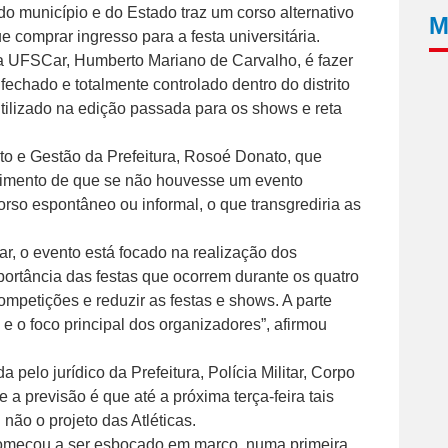
o município e do Estado traz um corso alternativo
M
 comprar ingresso para a festa universitária.
 da UFSCar, Humberto Mariano de Carvalho, é fazer
echado e totalmente controlado dentro do distrito
i utilizado na edição passada para os shows e reta
to e Gestão da Prefeitura, Rosoé Donato, que
dimento de que se não houvesse um evento
orso espontâneo ou informal, o que transgrediria as
r, o evento está focado na realização dos
ortância das festas que ocorrem durante os quatro
competições e reduzir as festas e shows. A parte
e o foco principal dos organizadores”, afirmou
pelo jurídico da Prefeitura, Polícia Militar, Corpo
 a previsão é que até a próxima terça-feira tais
não o projeto das Atléticas.
 começou a ser esboçado em março, numa primeira