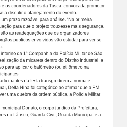
ico e os coordenadores da Tusca, convocada promotor
 a discutir o planejamento do evento.
de um prazo razoável para análise. “Na primeira
uação para que o projeto trouxesse mais segurança.
 são as readequações que os organizadores
 órgãos públicos envolvidos vão estudar para ver se
u.
interino da 1ª Companhia da Polícia Militar de São
alização da micareta dentro do Distrito Industrial, a
vo para aplicar o bafômetro (ou etilômetro na
icipantes.
articipantes da festa transgredirem a norma e
l, Della Nina foi categórico ao afirmar que a PM
uver uma quebra da ordem pública, a Polícia Militar
municipal Donato, o corpo jurídico da Prefeitura,
res do trânsito, Guarda Civil, Guarda Municipal e a