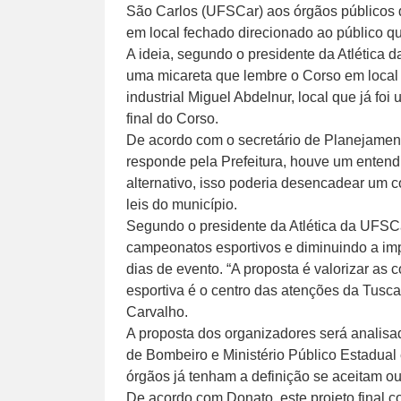
São Carlos (UFSCar) aos órgãos públicos d
em local fechado direcionado ao público que
A ideia, segundo o presidente da Atlética
uma micareta que lembre o Corso em local f
industrial Miguel Abdelnur, local que já fo
final do Corso.
De acordo com o secretário de Planejamen
responde pela Prefeitura, houve um enten
alternativo, isso poderia desencadear um c
leis do município.
Segundo o presidente da Atlética da UFSCa
campeonatos esportivos e diminuindo a imp
dias de evento. “A proposta é valorizar as 
esportiva é o centro das atenções da Tusca 
Carvalho.
A proposta dos organizadores será analisada 
de Bombeiro e Ministério Público Estadual e
órgãos já tenham a definição se aceitam ou 
De acordo com Donato, este projeto final