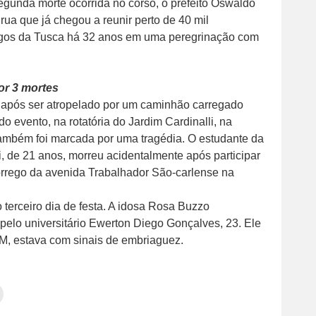
gunda morte ocorrida no corso, o prefeito Oswaldo
 rua que já chegou a reunir perto de 40 mil
jogos da Tusca há 32 anos em uma peregrinação com
or 3 mortes
após ser atropelado por um caminhão carregado
o evento, na rotatória do Jardim Cardinalli, na
também foi marcada por uma tragédia. O estudante da
 de 21 anos, morreu acidentalmente após participar
córrego da avenida Trabalhador São-carlense na
 terceiro dia de festa. A idosa Rosa Buzzo
 pelo universitário Ewerton Diego Gonçalves, 23. Ele
M, estava com sinais de embriaguez.
Clique
para
tilhar
imprimir(abre