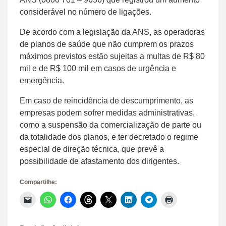
considerável no número de ligações.
De acordo com a legislação da ANS, as operadoras
de planos de saúde que não cumprem os prazos
máximos previstos estão sujeitas a multas de R$ 80
mil e de R$ 100 mil em casos de urgência e
emergência.
Em caso de reincidência de descumprimento, as
empresas podem sofrer medidas administrativas,
como a suspensão da comercialização de parte ou
da totalidade dos planos, e ter decretado o regime
especial de direção técnica, que prevê a
possibilidade de afastamento dos dirigentes.
Compartilhe:
Clique
Clique
Clique
Clique
Clique
Clique
Clique
Clique
para
para
para
para
para
para
para
para
enviar
compartilhar
compartilhar
compartilhar
compartilhar
compartilhar
compartilhar
imprimir(abre
um
no
no
no
no
no
no
em
link
WhatsApp(abre
Facebook(abre
Threads(abre
X(abre
LinkedIn(abre
Telegram(abre
nova