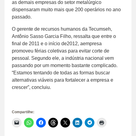
as demais empresas do setor metalúrgico
dispensaram muito mais que 200 operários no ano
passado.
O gerente de recursos humanos da Tecumseh,
Antônio Sasso Garcia Filho, ressalta que entre o
final de 2011 e o início de2012, aempresa
promoveu férias coletivas para evitar corte de
pessoal. Segundo ele, a indústria nacional vem
passando por um momento bastante complicado.
“Estamos tentando de todas as formas buscar
alternativas viáveis para fortalecer a empresa e
crescer”, concluiu.
Compartilhe:
Clique
Clique
Clique
Clique
Clique
Clique
Clique
Clique
para
para
para
para
para
para
para
para
enviar
compartilhar
compartilhar
compartilhar
compartilhar
compartilhar
compartilhar
imprimir(abre
um
no
no
no
no
no
no
em