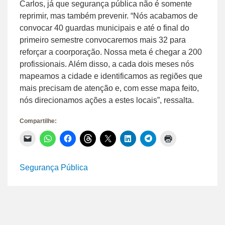
Carlos, já que segurança pública não é somente
reprimir, mas também prevenir. “Nós acabamos de
convocar 40 guardas municipais e até o final do
primeiro semestre convocaremos mais 32 para
reforçar a coorporação. Nossa meta é chegar a 200
profissionais. Além disso, a cada dois meses nós
mapeamos a cidade e identificamos as regiões que
mais precisam de atenção e, com esse mapa feito,
nós direcionamos ações a estes locais”, ressalta.
Compartilhe:
Clique
Clique
Clique
Clique
Clique
Clique
Clique
Clique
para
para
para
para
para
para
para
para
enviar
compartilhar
compartilhar
compartilhar
compartilhar
compartilhar
compartilhar
imprimir(abre
um
no
no
no
no
no
no
em
link
WhatsApp(abre
Facebook(abre
Threads(abre
X(abre
LinkedIn(abre
Telegram(abre
nova
Segurança Pública
por
em
em
em
em
em
em
janela)
e-
nova
nova
nova
nova
nova
nova
mail
janela)
janela)
janela)
janela)
janela)
janela)
para
um
amigo(abre
em
nova
janela)