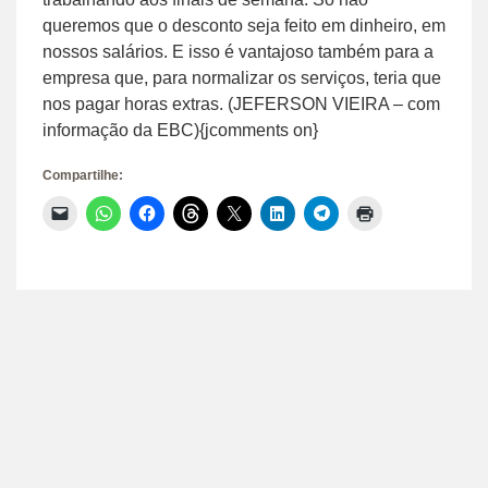
queremos que o desconto seja feito em dinheiro, em
nossos salários. E isso é vantajoso também para a
empresa que, para normalizar os serviços, teria que
nos pagar horas extras. (JEFERSON VIEIRA – com
informação da EBC){jcomments on}
Compartilhe:
Clique
Clique
Clique
Clique
Clique
Clique
Clique
Clique
para
para
para
para
para
para
para
para
enviar
compartilhar
compartilhar
compartilhar
compartilhar
compartilhar
compartilhar
imprimir(abre
um
no
no
no
no
no
no
em
link
WhatsApp(abre
Facebook(abre
Threads(abre
X(abre
LinkedIn(abre
Telegram(abre
nova
por
em
em
em
em
em
em
janela)
e-
nova
nova
nova
nova
nova
nova
mail
janela)
janela)
janela)
janela)
janela)
janela)
para
um
amigo(abre
em
nova
janela)