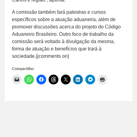
A comissão também fará palestras e cursos
específicos sobre a atuação aduaneira, além de
promover discussões acerca do projeto do Código
Aduaneiro Brasileiro. Outro foco de trabalho da
comissão será voltado à divulgação da mesma,
forma de atuação e benefícios que trará à
sociedade.{jcomments on}
Compartilhe:
Clique
Clique
Clique
Clique
Clique
Clique
Clique
Clique
para
para
para
para
para
para
para
para
enviar
compartilhar
compartilhar
compartilhar
compartilhar
compartilhar
compartilhar
imprimir(abre
um
no
no
no
no
no
no
em
link
WhatsApp(abre
Facebook(abre
Threads(abre
X(abre
LinkedIn(abre
Telegram(abre
nova
por
em
em
em
em
em
em
janela)
e-
nova
nova
nova
nova
nova
nova
mail
janela)
janela)
janela)
janela)
janela)
janela)
para
um
amigo(abre
em
nova
janela)