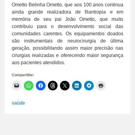
Ometto Belinha Ometto, que aos 100 anos continua
ainda grande realizadora de filantropia e em
memória de seu pai João Ometto, que muito
contribuiu para o desenvolvimento social das
comunidades carentes. Os equipamentos doados
são instrumentais de neurocirurgia de última
geração, possibilitando assim maior precisão nas
cirurgias realizadas e oferecendo maior segurança
aos pacientes atendidos.
Compartilhe:
Clique
Clique
Clique
Clique
Clique
Clique
Clique
Clique
para
para
para
para
para
para
para
para
enviar
compartilhar
compartilhar
compartilhar
compartilhar
compartilhar
compartilhar
imprimir(abre
um
no
no
no
no
no
no
em
link
WhatsApp(abre
Facebook(abre
Threads(abre
X(abre
LinkedIn(abre
Telegram(abre
nova
saúde
por
em
em
em
em
em
em
janela)
e-
nova
nova
nova
nova
nova
nova
mail
janela)
janela)
janela)
janela)
janela)
janela)
para
um
amigo(abre
em
nova