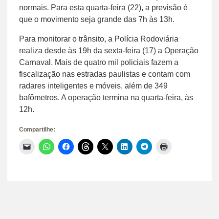
normais. Para esta quarta-feira (22), a previsão é
que o movimento seja grande das 7h às 13h.
Para monitorar o trânsito, a Polícia Rodoviária
realiza desde às 19h da sexta-feira (17) a Operação
Carnaval. Mais de quatro mil policiais fazem a
fiscalização nas estradas paulistas e contam com
radares inteligentes e móveis, além de 349
bafômetros. A operação termina na quarta-feira, às
12h.
Compartilhe:
Clique
Clique
Clique
Clique
Clique
Clique
Clique
Clique
para
para
para
para
para
para
para
para
enviar
compartilhar
compartilhar
compartilhar
compartilhar
compartilhar
compartilhar
imprimir(abre
um
no
no
no
no
no
no
em
link
WhatsApp(abre
Facebook(abre
Threads(abre
X(abre
LinkedIn(abre
Telegram(abre
nova
por
em
em
em
em
em
em
janela)
e-
nova
nova
nova
nova
nova
nova
mail
janela)
janela)
janela)
janela)
janela)
janela)
para
um
amigo(abre
em