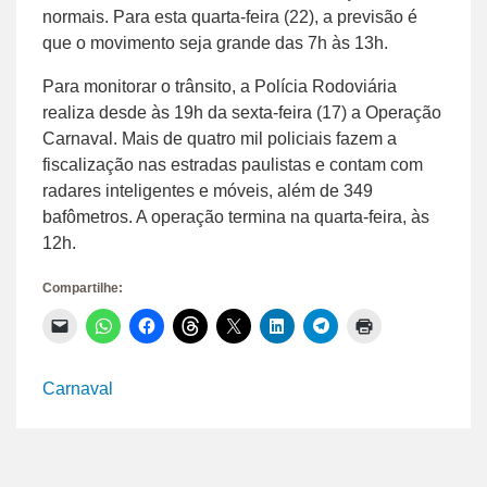
normais. Para esta quarta-feira (22), a previsão é
que o movimento seja grande das 7h às 13h.
Para monitorar o trânsito, a Polícia Rodoviária
realiza desde às 19h da sexta-feira (17) a Operação
Carnaval. Mais de quatro mil policiais fazem a
fiscalização nas estradas paulistas e contam com
radares inteligentes e móveis, além de 349
bafômetros. A operação termina na quarta-feira, às
12h.
Compartilhe:
Clique
Clique
Clique
Clique
Clique
Clique
Clique
Clique
para
para
para
para
para
para
para
para
enviar
compartilhar
compartilhar
compartilhar
compartilhar
compartilhar
compartilhar
imprimir(abre
um
no
no
no
no
no
no
em
link
WhatsApp(abre
Facebook(abre
Threads(abre
X(abre
LinkedIn(abre
Telegram(abre
nova
Carnaval
por
em
em
em
em
em
em
janela)
e-
nova
nova
nova
nova
nova
nova
mail
janela)
janela)
janela)
janela)
janela)
janela)
para
um
amigo(abre
em