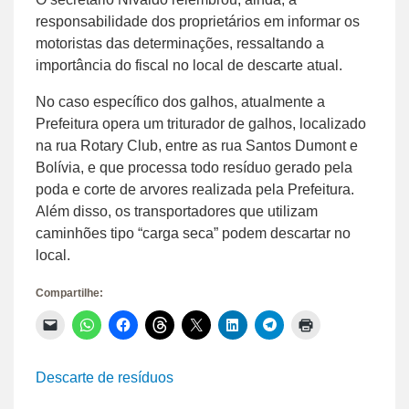
responsabilidade dos proprietários em informar os
motoristas das determinações, ressaltando a
importância do fiscal no local de descarte atual.
No caso específico dos galhos, atualmente a
Prefeitura opera um triturador de galhos, localizado
na rua Rotary Club, entre as rua Santos Dumont e
Bolívia, e que processa todo resíduo gerado pela
poda e corte de arvores realizada pela Prefeitura.
Além disso, os transportadores que utilizam
caminhões tipo “carga seca” podem descartar no
local.
Compartilhe:
Clique
Clique
Clique
Clique
Clique
Clique
Clique
Clique
para
para
para
para
para
para
para
para
enviar
compartilhar
compartilhar
compartilhar
compartilhar
compartilhar
compartilhar
imprimir(abre
um
no
no
no
no
no
no
em
link
WhatsApp(abre
Facebook(abre
Threads(abre
X(abre
LinkedIn(abre
Telegram(abre
nova
Descarte de resíduos
por
em
em
em
em
em
em
janela)
e-
nova
nova
nova
nova
nova
nova
mail
janela)
janela)
janela)
janela)
janela)
janela)