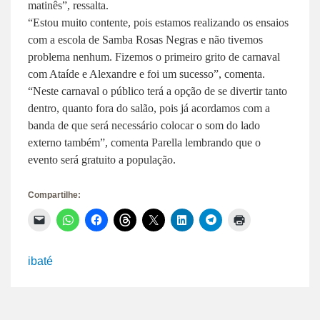
matinês”, ressalta.
“Estou muito contente, pois estamos realizando os ensaios
com a escola de Samba Rosas Negras e não tivemos
problema nenhum. Fizemos o primeiro grito de carnaval
com Ataíde e Alexandre e foi um sucesso”, comenta.
“Neste carnaval o público terá a opção de se divertir tanto
dentro, quanto fora do salão, pois já acordamos com a
banda de que será necessário colocar o som do lado
externo também”, comenta Parella lembrando que o
evento será gratuito a população.
Compartilhe:
Clique
Clique
Clique
Clique
Clique
Clique
Clique
Clique
para
para
para
para
para
para
para
para
enviar
compartilhar
compartilhar
compartilhar
compartilhar
compartilhar
compartilhar
imprimir(abre
um
no
no
no
no
no
no
em
link
WhatsApp(abre
Facebook(abre
Threads(abre
X(abre
LinkedIn(abre
Telegram(abre
nova
ibaté
por
em
em
em
em
em
em
janela)
e-
nova
nova
nova
nova
nova
nova
mail
janela)
janela)
janela)
janela)
janela)
janela)
para
um
amigo(abre
em