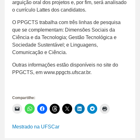
arguição oral dos projetos e, por fim, será analisado
o currículo Lattes dos candidatos.
O PPGCTS trabalha com três linhas de pesquisa
que se complementam: Dimensões Sociais da
Ciência e da Tecnologia; Gestão Tecnológica e
Sociedade Sustentável; e Linguagens,
Comunicação e Ciência.
Outras informações estão disponíveis no site do
PPGCTS, em www.ppgcts.ufscar.br.
Compartilhe:
Clique
Clique
Clique
Clique
Clique
Clique
Clique
Clique
para
para
para
para
para
para
para
para
enviar
compartilhar
compartilhar
compartilhar
compartilhar
compartilhar
compartilhar
imprimir(abre
um
no
no
no
no
no
no
em
link
WhatsApp(abre
Facebook(abre
Threads(abre
X(abre
LinkedIn(abre
Telegram(abre
nova
Mestrado na UFSCar
por
em
em
em
em
em
em
janela)
e-
nova
nova
nova
nova
nova
nova
mail
janela)
janela)
janela)
janela)
janela)
janela)