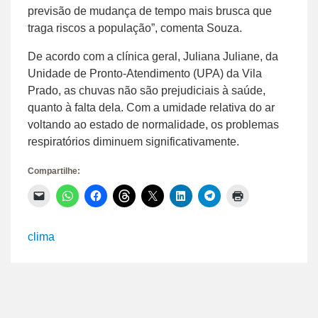
previsão de mudança de tempo mais brusca que
traga riscos a população”, comenta Souza.
De acordo com a clínica geral, Juliana Juliane, da
Unidade de Pronto-Atendimento (UPA) da Vila
Prado, as chuvas não são prejudiciais à saúde,
quanto à falta dela. Com a umidade relativa do ar
voltando ao estado de normalidade, os problemas
respiratórios diminuem significativamente.
Compartilhe:
Clique
Clique
Clique
Clique
Clique
Clique
Clique
Clique
para
para
para
para
para
para
para
para
enviar
compartilhar
compartilhar
compartilhar
compartilhar
compartilhar
compartilhar
imprimir(abre
um
no
no
no
no
no
no
em
link
WhatsApp(abre
Facebook(abre
Threads(abre
X(abre
LinkedIn(abre
Telegram(abre
nova
clima
por
em
em
em
em
em
em
janela)
e-
nova
nova
nova
nova
nova
nova
mail
janela)
janela)
janela)
janela)
janela)
janela)
para
um
amigo(abre
em
nova
janela)