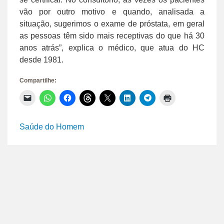
vão por outro motivo e quando, analisada a
situação, sugerimos o exame de próstata, em geral
as pessoas têm sido mais receptivas do que há 30
anos atrás”, explica o médico, que atua do HC
desde 1981.
Compartilhe:
Clique
Clique
Clique
Clique
Clique
Clique
Clique
Clique
para
para
para
para
para
para
para
para
enviar
compartilhar
compartilhar
compartilhar
compartilhar
compartilhar
compartilhar
imprimir(abre
um
no
no
no
no
no
no
em
link
WhatsApp(abre
Facebook(abre
Threads(abre
X(abre
LinkedIn(abre
Telegram(abre
nova
Saúde do Homem
por
em
em
em
em
em
em
janela)
e-
nova
nova
nova
nova
nova
nova
mail
janela)
janela)
janela)
janela)
janela)
janela)
para
um
amigo(abre
em
nova
janela)