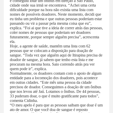
e conseguiu lotar um ônibus em direção a São Paulo,
cidade onde sua irmã se encontrava. “Achei uma certa
dificuldade porque na hora não existia uma lista com
nomes de possíveis doadores. Neste momento, decidi que
eu tinha um problema e que outras pessoas poderiam estar
passando ou vir a passar pela mesma coisa que eu”,
explica. “Foi ai que tive a ideia de correr atrás das pessoas,
coler nomes de pessoas que poderiam ser doadores
futuramente, porque sempre alguém precisa”, acrescenta
ela.
Hoje, a agente de saúde, mantém uma lista com 62
pessoas que se colocam a disposição para doação de
sangue. “Toda vez que alguém aqui de Itirapina precisa de
doador de sangue, já sabem que tenho esta lista e me
procuram na mesma hora. Saio correndo atrás pra ver
quem pode ir”, explica.
Normalmente, os doadores contam com o apoio de algum
entidade para a locomoção dos doadores, pois acontece
em outras cidades. “Este mês uma pessoa da cidade
precisou de doador. Conseguimos a doação de um ônibus
que nos levou até Jaú. Lotamos o ônibus. De 44 pessoas,
33 puderam doar, o que é muito gratificante para todos”,
comenta Cidinha.
“O meu apelo é para que as pessoas saibam que doar é um
ato de amor. O que você doa de sangue é reposto