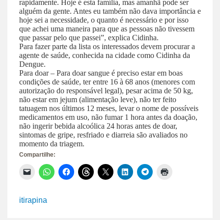
rapidamente. Hoje é esta família, mas amanhã pode ser
alguém da gente. Antes eu também não dava importância e
hoje sei a necessidade, o quanto é necessário e por isso
que achei uma maneira para que as pessoas não tivessem
que passar pelo que passei”, explica Cidinha.
Para fazer parte da lista os interessados devem procurar a
agente de saúde, conhecida na cidade como Cidinha da
Dengue.
Para doar – Para doar sangue é preciso estar em boas
condições de saúde, ter entre 16 à 68 anos (menores com
autorização do responsável legal), pesar acima de 50 kg,
não estar em jejum (alimentação leve), não ter feito
tatuagem nos últimos 12 meses, levar o nome de possíveis
medicamentos em uso, não fumar 1 hora antes da doação,
não ingerir bebida alcoólica 24 horas antes de doar,
sintomas de gripe, resfriado e diarreia são avaliados no
momento da triagem.
Compartilhe:
Clique
Clique
Clique
Clique
Clique
Clique
Clique
Clique
para
para
para
para
para
para
para
para
enviar
compartilhar
compartilhar
compartilhar
compartilhar
compartilhar
compartilhar
imprimir(abre
um
no
no
no
no
no
no
em
link
WhatsApp(abre
Facebook(abre
Threads(abre
X(abre
LinkedIn(abre
Telegram(abre
nova
itirapina
por
em
em
em
em
em
em
janela)
e-
nova
nova
nova
nova
nova
nova
mail
janela)
janela)
janela)
janela)
janela)
janela)