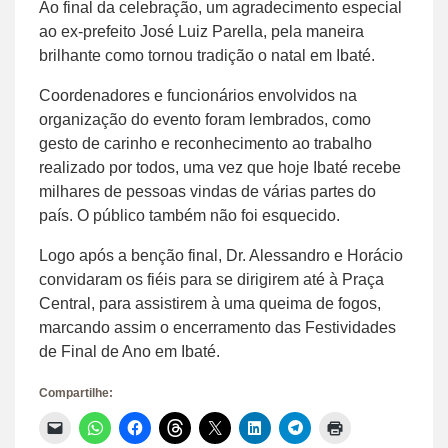
Ao final da celebração, um agradecimento especial
ao ex-prefeito José Luiz Parella, pela maneira
brilhante como tornou tradição o natal em Ibaté.
Coordenadores e funcionários envolvidos na
organização do evento foram lembrados, como
gesto de carinho e reconhecimento ao trabalho
realizado por todos, uma vez que hoje Ibaté recebe
milhares de pessoas vindas de várias partes do
país. O público também não foi esquecido.
Logo após a benção final, Dr. Alessandro e Horácio
convidaram os fiéis para se dirigirem até à Praça
Central, para assistirem à uma queima de fogos,
marcando assim o encerramento das Festividades
de Final de Ano em Ibaté.
Compartilhe:
Clique
Clique
Clique
Clique
Clique
Clique
Clique
Clique
para
para
para
para
para
para
para
para