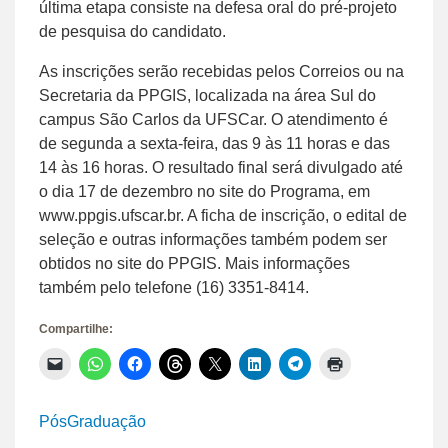
última etapa consiste na defesa oral do pré-projeto
de pesquisa do candidato.
As inscrições serão recebidas pelos Correios ou na
Secretaria da PPGIS, localizada na área Sul do
campus São Carlos da UFSCar. O atendimento é
de segunda a sexta-feira, das 9 às 11 horas e das
14 às 16 horas. O resultado final será divulgado até
o dia 17 de dezembro no site do Programa, em
www.ppgis.ufscar.br. A ficha de inscrição, o edital de
seleção e outras informações também podem ser
obtidos no site do PPGIS. Mais informações
também pelo telefone (16) 3351-8414.
Compartilhe:
Clique
Clique
Clique
Clique
Clique
Clique
Clique
Clique
para
para
para
para
para
para
para
para
enviar
compartilhar
compartilhar
compartilhar
compartilhar
compartilhar
compartilhar
imprimir(abre
um
no
no
no
no
no
no
em
link
WhatsApp(abre
Facebook(abre
Threads(abre
X(abre
LinkedIn(abre
Telegram(abre
nova
PósGraduação
por
em
em
em
em
em
em
janela)
e-
nova
nova
nova
nova
nova
nova