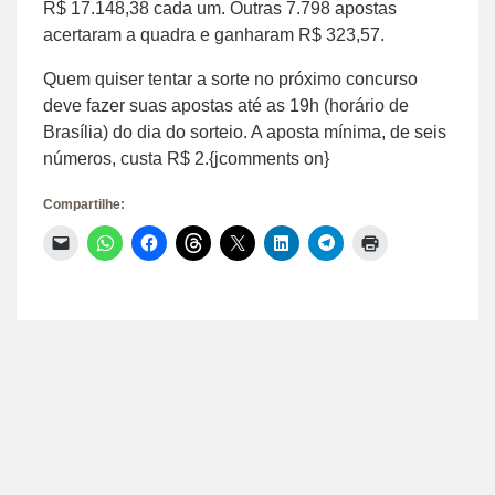
R$ 17.148,38 cada um. Outras 7.798 apostas
acertaram a quadra e ganharam R$ 323,57.
Quem quiser tentar a sorte no próximo concurso
deve fazer suas apostas até as 19h (horário de
Brasília) do dia do sorteio. A aposta mínima, de seis
números, custa R$ 2.{jcomments on}
Compartilhe:
Clique
Clique
Clique
Clique
Clique
Clique
Clique
Clique
para
para
para
para
para
para
para
para
enviar
compartilhar
compartilhar
compartilhar
compartilhar
compartilhar
compartilhar
imprimir(abre
um
no
no
no
no
no
no
em
link
WhatsApp(abre
Facebook(abre
Threads(abre
X(abre
LinkedIn(abre
Telegram(abre
nova
por
em
em
em
em
em
em
janela)
e-
nova
nova
nova
nova
nova
nova
mail
janela)
janela)
janela)
janela)
janela)
janela)
para
um
amigo(abre
em
nova
janela)