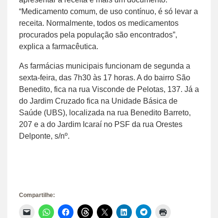
“Medicamento comum, de uso contínuo, é só levar a
receita. Normalmente, todos os medicamentos
procurados pela população são encontrados”,
explica a farmacêutica.
As farmácias municipais funcionam de segunda a
sexta-feira, das 7h30 às 17 horas. A do bairro São
Benedito, fica na rua Visconde de Pelotas, 137. Já a
do Jardim Cruzado fica na Unidade Básica de
Saúde (UBS), localizada na rua Benedito Barreto,
207 e a do Jardim Icaraí no PSF da rua Orestes
Delponte, s/nº.
Compartilhe:
Clique
Clique
Clique
Clique
Clique
Clique
Clique
Clique
para
para
para
para
para
para
para
para