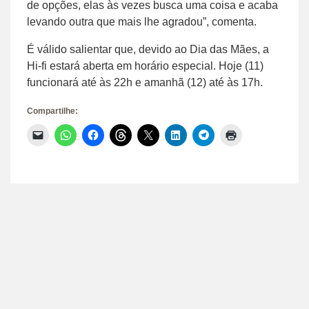
de opções, elas às vezes busca uma coisa e acaba
levando outra que mais lhe agradou”, comenta.
É válido salientar que, devido ao Dia das Mães, a
Hi-fi estará aberta em horário especial. Hoje (11)
funcionará até às 22h e amanhã (12) até às 17h.
Compartilhe:
Clique
Clique
Clique
Clique
Clique
Clique
Clique
Clique
para
para
para
para
para
para
para
para
enviar
compartilhar
compartilhar
compartilhar
compartilhar
compartilhar
compartilhar
imprimir(abre
um
no
no
no
no
no
no
em
link
WhatsApp(abre
Facebook(abre
Threads(abre
X(abre
LinkedIn(abre
Telegram(abre
nova
por
em
em
em
em
em
em
janela)
e-
nova
nova
nova
nova
nova
nova
mail
janela)
janela)
janela)
janela)
janela)
janela)
para
um
amigo(abre
em
nova
janela)