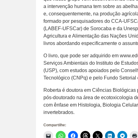
a intervenção humana tem sobre as abelhas,
e, consequentemente, na produção agrícola”
formado por pesquisadores do CCA-UFSCar,
(LABEF-UFSCar) de Sorocaba e da Unesp d
Agricultura e Alimentação das Nações Uni
livros abordando especificamente o assunt
O livro, que pode ser adquirido em www.ed
Serviços Ambientais do Instituto de Estud
(USP), com estudos apoiados pelo Conselh
Tecnológico (CNPq) e pelo Fundo Setorial
Roberta é doutora em Ciências Biológicas 
pós-doutorado na área de ecotoxicologia d
com ênfase em Histologia, Biologia Celular
invertebrados.
Compartilhe:
Clique
Clique
Clique
Clique
Clique
Clique
Clique