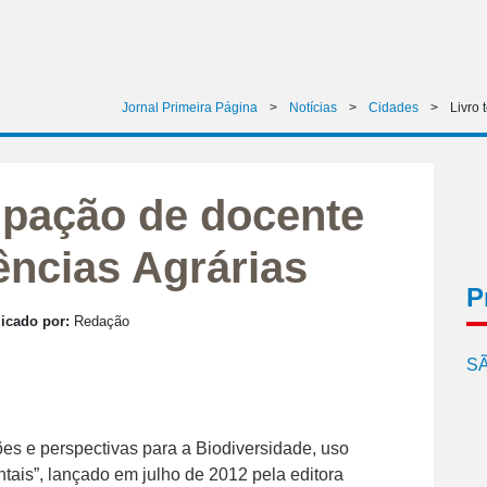
Jornal Primeira Página
>
Notícias
>
Cidades
>
Livro 
cipação de docente
ências Agrárias
P
icado por:
Redação
SÃ
ções e perspectivas para a Biodiversidade, uso
tais”, lançado em julho de 2012 pela editora