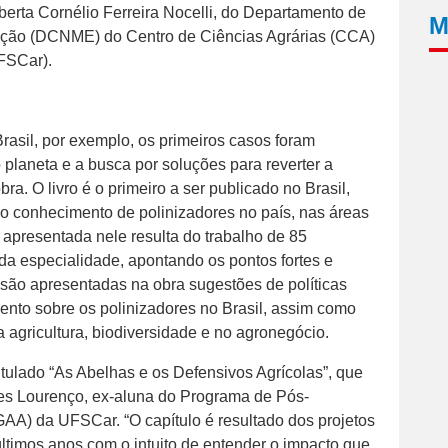
erta Cornélio Ferreira Nocelli, do Departamento de
M
ação (DCNME) do Centro de Ciências Agrárias (CCA)
FSCar).
rasil, por exemplo, os primeiros casos foram
planeta e a busca por soluções para reverter a
a. O livro é o primeiro a ser publicado no Brasil,
do conhecimento de polinizadores no país, nas áreas
 apresentada nele resulta do trabalho de 85
da especialidade, apontando os pontos fortes e
 são apresentadas na obra sugestões de políticas
nto sobre os polinizadores no Brasil, assim como
 agricultura, biodiversidade e no agronegócio.
itulado “As Abelhas e os Defensivos Agrícolas”, que
res Lourenço, ex-aluna do Programa de Pós-
AA) da UFSCar. “O capítulo é resultado dos projetos
timos anos com o intuito de entender o impacto que