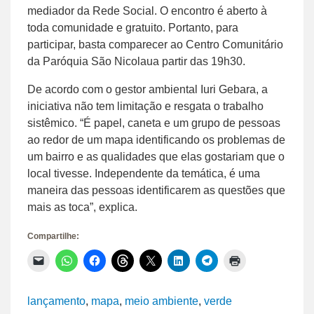
mediador da Rede Social. O encontro é aberto à
toda comunidade e gratuito. Portanto, para
participar, basta comparecer ao Centro Comunitário
da Paróquia São Nicolaua partir das 19h30.
De acordo com o gestor ambiental Iuri Gebara, a
iniciativa não tem limitação e resgata o trabalho
sistêmico. “É papel, caneta e um grupo de pessoas
ao redor de um mapa identificando os problemas de
um bairro e as qualidades que elas gostariam que o
local tivesse. Independente da temática, é uma
maneira das pessoas identificarem as questões que
mais as toca”, explica.
Compartilhe:
Clique
Clique
Clique
Clique
Clique
Clique
Clique
Clique
para
para
para
para
para
para
para
para
enviar
compartilhar
compartilhar
compartilhar
compartilhar
compartilhar
compartilhar
imprimir(abre
um
no
no
no
no
no
no
em
link
WhatsApp(abre
Facebook(abre
Threads(abre
X(abre
LinkedIn(abre
Telegram(abre
nova
lançamento
,
mapa
,
meio ambiente
,
verde
por
em
em
em
em
em
em
janela)
e-
nova
nova
nova
nova
nova
nova